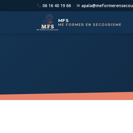
06 16 40 19 66
· ✉
apala@meformerensecour
MFS
ME FORMER EN SECOURISME