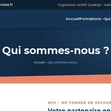
isme.fr
Organisme certifié Qualiopi · Habi
Accueil
Formations
Qui
Qui sommes-nous ?
Accueil
› Qui sommes-nous
MFS – ME FORMER EN SECOU
Votre partenaire en