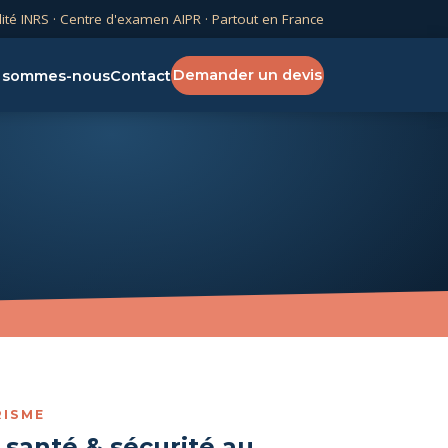
lité INRS · Centre d'examen AIPR · Partout en France
Demander un devis
 sommes-nous
Contact
RISME
 santé & sécurité au