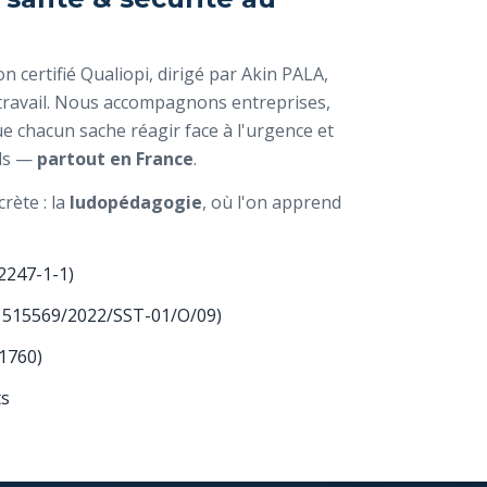
 certifié Qualiopi, dirigé par Akin PALA,
u travail. Nous accompagnons entreprises,
que chacun sache réagir face à l'urgence et
els —
partout en France
.
rète : la
ludopédagogie
, où l'on apprend
F2247-1-1)
n°1515569/2022/SST-01/O/09)
1760)
ts